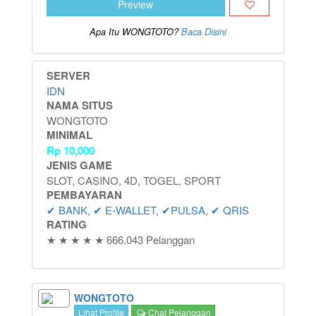
Preview
Apa Itu WONGTOTO?
Baca Disini
SERVER
IDN
NAMA SITUS
WONGTOTO
MINIMAL
Rp
10,000
JENIS GAME
SLOT, CASINO, 4D, TOGEL, SPORT
PEMBAYARAN
✔ BANK, ✔ E-WALLET, ✔PULSA, ✔ QRIS
RATING
★ ★ ★ ★ ★ 666.043 Pelanggan
WONGTOTO
Lihat Profile
Chat Pelanggan