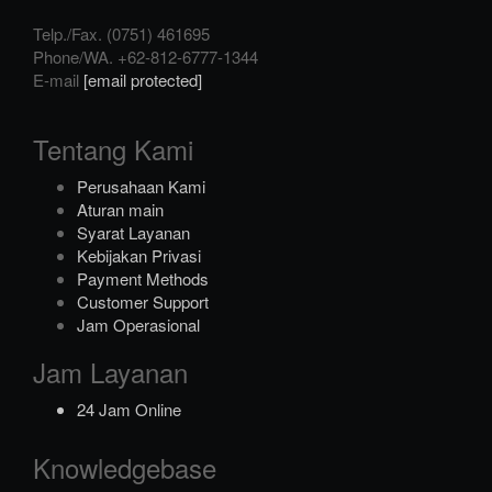
Telp./Fax.
(0751) 461695
Phone/WA.
+62-812-6777-1344
E-mail
[email protected]
Tentang Kami
Perusahaan Kami
Aturan main
Syarat Layanan
Kebijakan Privasi
Payment Methods
Customer Support
Jam Operasional
Jam Layanan
24 Jam Online
Knowledgebase