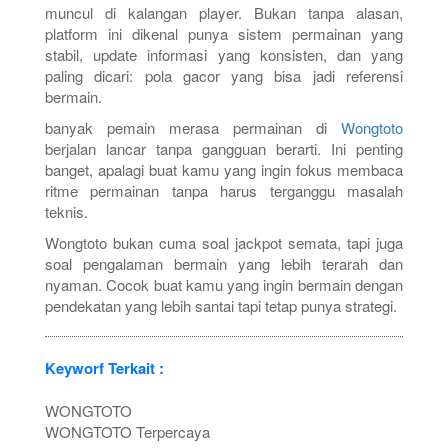
muncul di kalangan player. Bukan tanpa alasan,
platform ini dikenal punya sistem permainan yang
stabil, update informasi yang konsisten, dan yang
paling dicari: pola gacor yang bisa jadi referensi
bermain.
banyak pemain merasa permainan di
Wongtoto
berjalan lancar tanpa gangguan berarti. Ini penting
banget, apalagi buat kamu yang ingin fokus membaca
ritme permainan tanpa harus terganggu masalah
teknis.
Wongtoto bukan cuma soal jackpot semata, tapi juga
soal pengalaman bermain yang lebih terarah dan
nyaman. Cocok buat kamu yang ingin bermain dengan
pendekatan yang lebih santai tapi tetap punya strategi.
Keyworf Terkait :
WONGTOTO
WONGTOTO Terpercaya