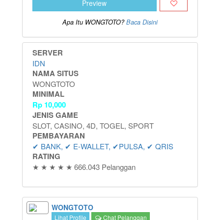
Preview
Apa Itu WONGTOTO?
Baca Disini
SERVER
IDN
NAMA SITUS
WONGTOTO
MINIMAL
Rp
10,000
JENIS GAME
SLOT, CASINO, 4D, TOGEL, SPORT
PEMBAYARAN
✔ BANK, ✔ E-WALLET, ✔PULSA, ✔ QRIS
RATING
★ ★ ★ ★ ★ 666.043 Pelanggan
WONGTOTO
Lihat Profile
Chat Pelanggan