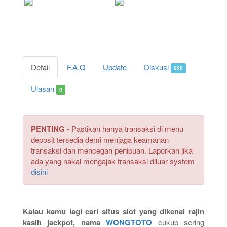
Detail
F.A.Q
Update
Diskusi
520
Ulasan
0
PENTING
- Pastikan hanya transaksi di menu
deposit tersedia demi menjaga keamanan
transaksi dan mencegah penipuan. Laporkan jika
ada yang nakal mengajak transaksi diluar system
disini
Kalau kamu lagi cari situs slot yang dikenal rajin
kasih jackpot, nama
WONGTOTO
cukup sering