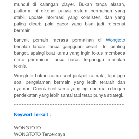
muncul di kalangan player. Bukan tanpa alasan,
platform ini dikenal punya sistem permainan yang
stabil, update informasi yang konsisten, dan yang
paling dicari: pola gacor yang bisa jadi referensi
bermain.
banyak pemain merasa permainan di
Wongtoto
berjalan lancar tanpa gangguan berarti. Ini penting
banget, apalagi buat kamu yang ingin fokus membaca
ritme permainan tanpa harus terganggu masalah
teknis.
Wongtoto bukan cuma soal jackpot semata, tapi juga
soal pengalaman bermain yang lebih terarah dan
nyaman. Cocok buat kamu yang ingin bermain dengan
pendekatan yang lebih santai tapi tetap punya strategi.
Keyworf Terkait :
WONGTOTO
WONGTOTO Terpercaya