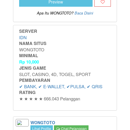
Preview
Apa Itu WONGTOTO?
Baca Disini
SERVER
IDN
NAMA SITUS
WONGTOTO
MINIMAL
Rp
10,000
JENIS GAME
SLOT, CASINO, 4D, TOGEL, SPORT
PEMBAYARAN
✔ BANK, ✔ E-WALLET, ✔PULSA, ✔ QRIS
RATING
★ ★ ★ ★ ★ 666.043 Pelanggan
WONGTOTO
Lihat Profile
Chat Pelanggan