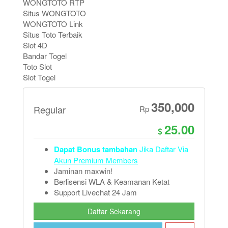
WONGTOTO RTP
Situs WONGTOTO
WONGTOTO Link
Situs Toto Terbaik
Slot 4D
Bandar Togel
Toto Slot
Slot Togel
350,000
Regular
Rp
25.00
Dapat Bonus tambahan
Jika Daftar Via
Akun Premium Members
Jaminan maxwin!
Berlisensi WLA & Keamanan Ketat
Support Livechat 24 Jam
Daftar Sekarang