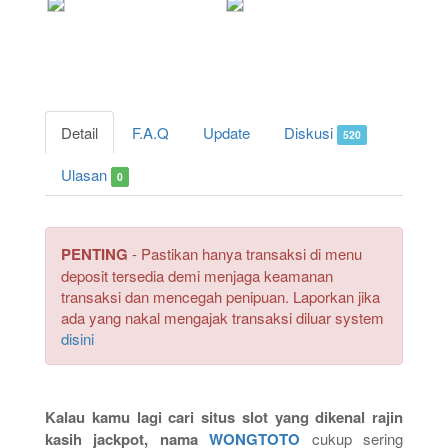
Detail
F.A.Q
Update
Diskusi
520
Ulasan
0
PENTING
- Pastikan hanya transaksi di menu
deposit tersedia demi menjaga keamanan
transaksi dan mencegah penipuan. Laporkan jika
ada yang nakal mengajak transaksi diluar system
disini
Kalau kamu lagi cari situs slot yang dikenal rajin
kasih jackpot, nama
WONGTOTO
cukup sering