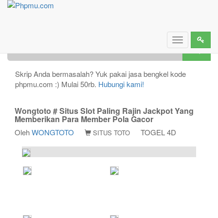
>
Wongtoto # Situs Slot Paling Rajin Jackpot Yang
Memberikan Para Member Pola Gacor
Toggle
navigation
Skrip Anda bermasalah? Yuk pakai jasa bengkel kode
phpmu.com :) Mulai 50rb.
Hubungi kami!
Wongtoto # Situs Slot Paling Rajin Jackpot Yang
Memberikan Para Member Pola Gacor
Oleh
WONGTOTO
TOGEL 4D
SITUS TOTO