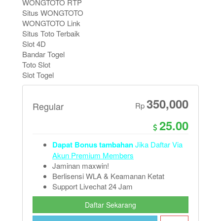
WONGTOTO RTP
Situs WONGTOTO
WONGTOTO Link
Situs Toto Terbaik
Slot 4D
Bandar Togel
Toto Slot
Slot Togel
350,000
Regular
Rp
25.00
Dapat Bonus tambahan
Jika Daftar Via
Akun Premium Members
Jaminan maxwin!
Berlisensi WLA & Keamanan Ketat
Support Livechat 24 Jam
Daftar Sekarang