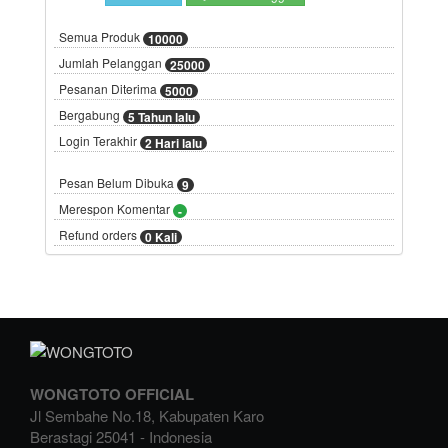
Semua Produk
10000
Jumlah Pelanggan
25000
Pesanan Diterima
5000
Bergabung
5 Tahun lalu
Login Terakhir
2 Hari lalu
Pesan Belum Dibuka
9
Merespon Komentar
-
Refund orders
0 Kali
WONGTOTO OFFICIAL
Jl Sembahe No.18, Kabupaten Karo
Berastagi
25041
-
Indonesia