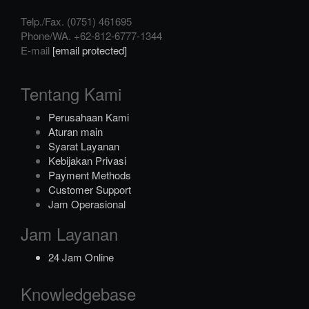
Telp./Fax.
(0751) 461695
Phone/WA.
+62-812-6777-1344
E-mail
[email protected]
Tentang Kami
Perusahaan Kami
Aturan main
Syarat Layanan
Kebijakan Privasi
Payment Methods
Customer Support
Jam Operasional
Jam Layanan
24 Jam Online
Knowledgebase