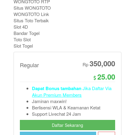
WONGTOTO RTP
Situs WONGTOTO
WONGTOTO Link
Situs Toto Terbaik
Slot 4D
Bandar Togel
Toto Slot
Slot Togel
350,000
Regular
Rp
25.00
Dapat Bonus tambahan
Jika Daftar Via
Akun Premium Members
Jaminan maxwin!
Berlisensi WLA & Keamanan Ketat
Support Livechat 24 Jam
Daftar Sekarang