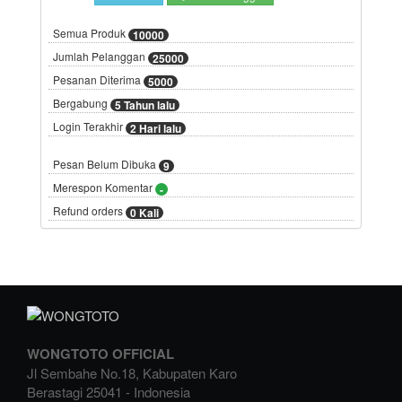
Semua Produk
10000
Jumlah Pelanggan
25000
Pesanan Diterima
5000
Bergabung
5 Tahun lalu
Login Terakhir
2 Hari lalu
Pesan Belum Dibuka
9
Merespon Komentar
-
Refund orders
0 Kali
WONGTOTO OFFICIAL
Jl Sembahe No.18, Kabupaten Karo
Berastagi
25041
-
Indonesia