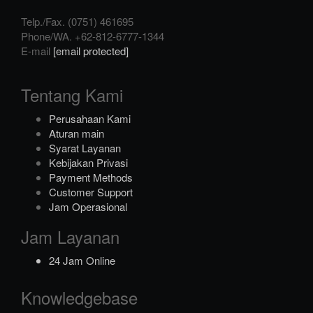
Telp./Fax.
(0751) 461695
Phone/WA.
+62-812-6777-1344
E-mail
[email protected]
Tentang Kami
Perusahaan Kami
Aturan main
Syarat Layanan
Kebijakan Privasi
Payment Methods
Customer Support
Jam Operasional
Jam Layanan
24 Jam Online
Knowledgebase