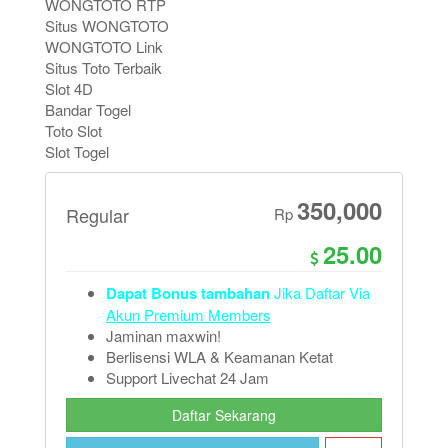
WONGTOTO RTP
Situs WONGTOTO
WONGTOTO Link
Situs Toto Terbaik
Slot 4D
Bandar Togel
Toto Slot
Slot Togel
350,000
Regular
Rp
25.00
Dapat Bonus tambahan
Jika Daftar Via
Akun Premium Members
Jaminan maxwin!
Berlisensi WLA & Keamanan Ketat
Support Livechat 24 Jam
Daftar Sekarang