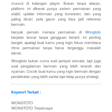
muncul di kalangan player. Bukan tanpa alasan,
platform ini dikenal punya sistem permainan yang
stabil, update informasi yang konsisten, dan yang
paling dicari: pola gacor yang bisa jadi referensi
bermain.
banyak pemain merasa permainan di
Wongtoto
berjalan lancar tanpa gangguan berarti. Ini penting
banget, apalagi buat kamu yang ingin fokus membaca
ritme permainan tanpa harus terganggu masalah
teknis.
Wongtoto bukan cuma soal jackpot semata, tapi juga
soal pengalaman bermain yang lebih terarah dan
nyaman. Cocok buat kamu yang ingin bermain dengan
pendekatan yang lebih santai tapi tetap punya strategi.
Keyworf Terkait :
WONGTOTO
WONGTOTO Terpercaya