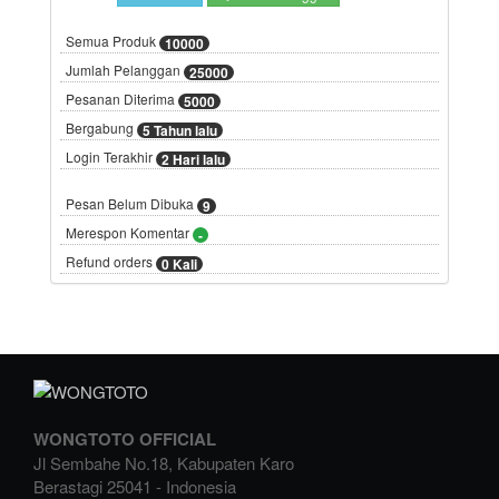
Semua Produk
10000
Jumlah Pelanggan
25000
Pesanan Diterima
5000
Bergabung
5 Tahun lalu
Login Terakhir
2 Hari lalu
Pesan Belum Dibuka
9
Merespon Komentar
-
Refund orders
0 Kali
WONGTOTO OFFICIAL
Jl Sembahe No.18, Kabupaten Karo
Berastagi
25041
-
Indonesia