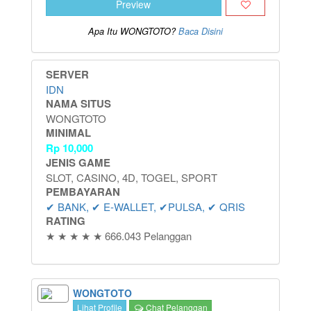
Preview
Apa Itu WONGTOTO?
Baca Disini
SERVER
IDN
NAMA SITUS
WONGTOTO
MINIMAL
Rp
10,000
JENIS GAME
SLOT, CASINO, 4D, TOGEL, SPORT
PEMBAYARAN
✔ BANK, ✔ E-WALLET, ✔PULSA, ✔ QRIS
RATING
★ ★ ★ ★ ★ 666.043 Pelanggan
WONGTOTO
Lihat Profile
Chat Pelanggan