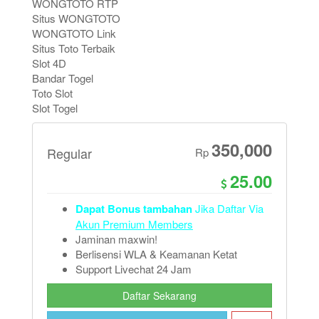
WONGTOTO RTP
Situs WONGTOTO
WONGTOTO Link
Situs Toto Terbaik
Slot 4D
Bandar Togel
Toto Slot
Slot Togel
350,000
Regular
Rp
25.00
Dapat Bonus tambahan
Jika Daftar Via
Akun Premium Members
Jaminan maxwin!
Berlisensi WLA & Keamanan Ketat
Support Livechat 24 Jam
Daftar Sekarang