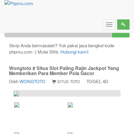
>
Wongtoto # Situs Slot Paling Rajin Jackpot Yang
Memberikan Para Member Pola Gacor
Toggle
navigation
Skrip Anda bermasalah? Yuk pakai jasa bengkel kode
phpmu.com :) Mulai 50rb.
Hubungi kami!
Wongtoto # Situs Slot Paling Rajin Jackpot Yang
Memberikan Para Member Pola Gacor
Oleh
WONGTOTO
TOGEL 4D
SITUS TOTO