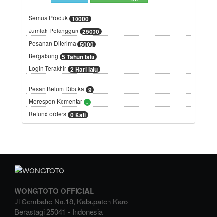
Semua Produk
10000
Jumlah Pelanggan
25000
Pesanan Diterima
5000
Bergabung
5 Tahun lalu
Login Terakhir
2 Hari lalu
Pesan Belum Dibuka
9
Merespon Komentar
-
Refund orders
0 Kali
WONGTOTO OFFICIAL
Jl Sembahe No.18, Kabupaten Karo
Berastagi
25041
-
Indonesia