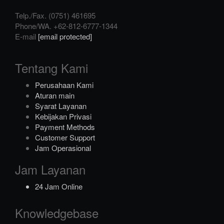
Telp./Fax.
(0751) 461695
Phone/WA.
+62-812-6777-1344
E-mail
[email protected]
Tentang Kami
Perusahaan Kami
Aturan main
Syarat Layanan
Kebijakan Privasi
Payment Methods
Customer Support
Jam Operasional
Jam Layanan
24 Jam Online
Knowledgebase