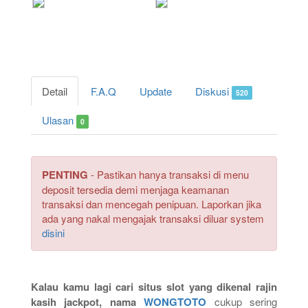
Detail
F.A.Q
Update
Diskusi
520
Ulasan
0
PENTING
- Pastikan hanya transaksi di menu
deposit tersedia demi menjaga keamanan
transaksi dan mencegah penipuan. Laporkan jika
ada yang nakal mengajak transaksi diluar system
disini
Kalau kamu lagi cari situs slot yang dikenal rajin
kasih jackpot, nama
WONGTOTO
cukup sering