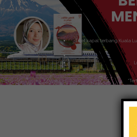
BE
ME
Tiket kapal terbang Kuala L
L
*Ter