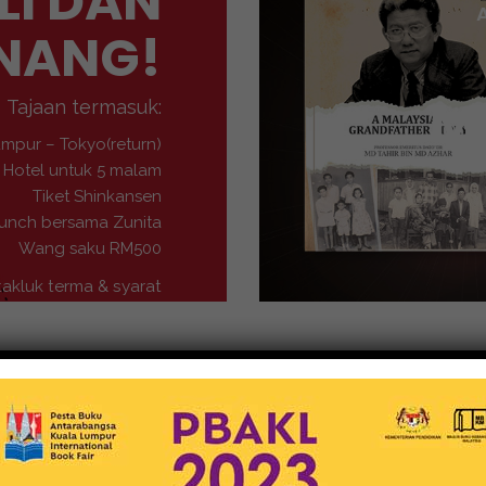
LI DAN
NANG!
M
Tajaan termasuk:
umpur – Tokyo(return)
Hotel untuk 5 malam
Tiket Shinkansen
unch bersama Zunita
Wang saku RM500
takluk terma & syarat
Buku-Buku
MEDIA NUSANTARA