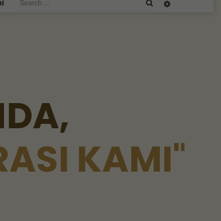
i
N
D
A
,
R
A
S
I
K
A
M
I
"