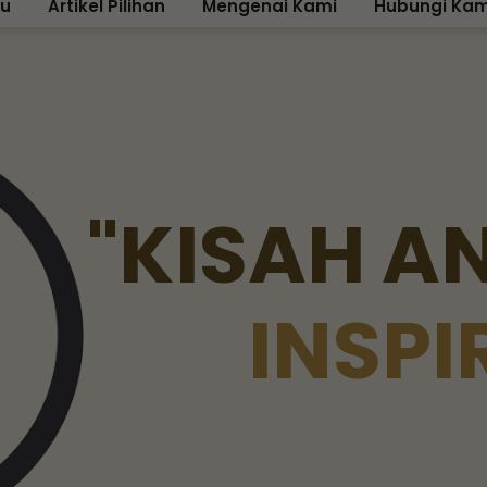
ku
Artikel Pilihan
Mengenai Kami
Hubungi Kam
"
K
I
S
A
H
A
I
N
S
P
I