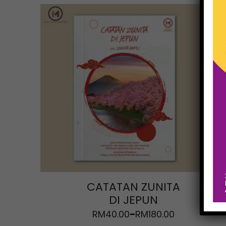
CATATAN ZUNITA
DI JEPUN
RM
40.00
RM
180.00
–