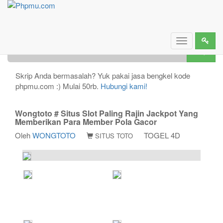
>
Wongtoto # Situs Slot Paling Rajin Jackpot Yang
Memberikan Para Member Pola Gacor
Toggle
navigation
Skrip Anda bermasalah? Yuk pakai jasa bengkel kode
phpmu.com :) Mulai 50rb.
Hubungi kami!
Wongtoto # Situs Slot Paling Rajin Jackpot Yang
Memberikan Para Member Pola Gacor
Oleh
WONGTOTO
TOGEL 4D
SITUS TOTO