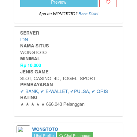
Preview
Apa Itu WONGTOTO?
Baca Disini
SERVER
IDN
NAMA SITUS
WONGTOTO
MINIMAL
Rp
10,000
JENIS GAME
SLOT, CASINO, 4D, TOGEL, SPORT
PEMBAYARAN
✔ BANK, ✔ E-WALLET, ✔PULSA, ✔ QRIS
RATING
★ ★ ★ ★ ★ 666.043 Pelanggan
WONGTOTO
Lihat Profile
Chat Pelanggan