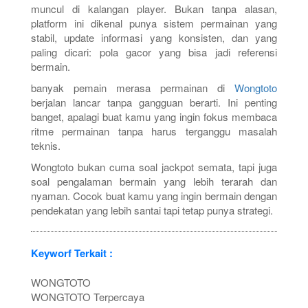
muncul di kalangan player. Bukan tanpa alasan,
platform ini dikenal punya sistem permainan yang
stabil, update informasi yang konsisten, dan yang
paling dicari: pola gacor yang bisa jadi referensi
bermain.
banyak pemain merasa permainan di
Wongtoto
berjalan lancar tanpa gangguan berarti. Ini penting
banget, apalagi buat kamu yang ingin fokus membaca
ritme permainan tanpa harus terganggu masalah
teknis.
Wongtoto bukan cuma soal jackpot semata, tapi juga
soal pengalaman bermain yang lebih terarah dan
nyaman. Cocok buat kamu yang ingin bermain dengan
pendekatan yang lebih santai tapi tetap punya strategi.
Keyworf Terkait :
WONGTOTO
WONGTOTO Terpercaya