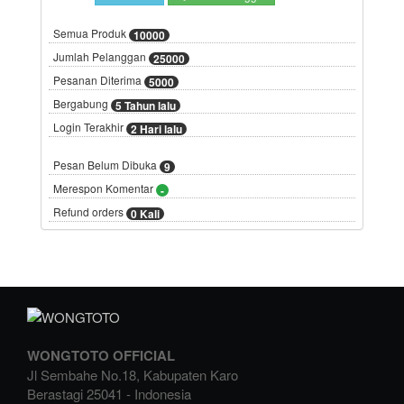
Semua Produk
10000
Jumlah Pelanggan
25000
Pesanan Diterima
5000
Bergabung
5 Tahun lalu
Login Terakhir
2 Hari lalu
Pesan Belum Dibuka
9
Merespon Komentar
-
Refund orders
0 Kali
WONGTOTO OFFICIAL
Jl Sembahe No.18, Kabupaten Karo
Berastagi
25041
-
Indonesia