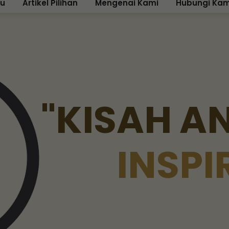
ku
Artikel Pilihan
Mengenai Kami
Hubungi Kam
"
K
I
S
A
H
A
I
N
S
P
I