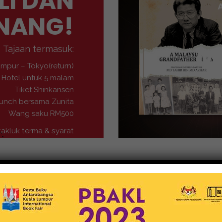
LI DAN
NANG!
M
Tajaan termasuk:
umpur – Tokyo(return)
Hotel untuk 5 malam
Tiket Shinkansen
unch bersama Zunita
Wang saku RM500
takluk terma & syarat
Buku-Buku
MEDIA NUSANTARA