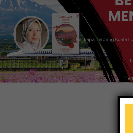
BE
ME
Tiket kapal terbang Kuala L
L
*Ter