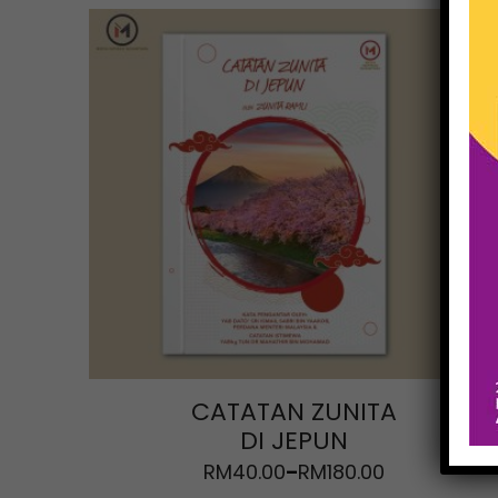
CATATAN ZUNITA
DI JEPUN
RM
40.00
RM
180.00
–