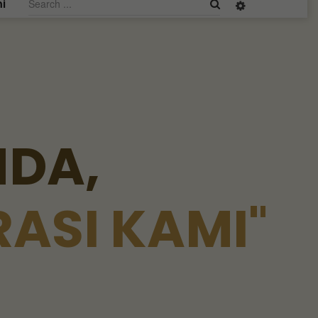
i
N
D
A
,
R
A
S
I
K
A
M
I
"