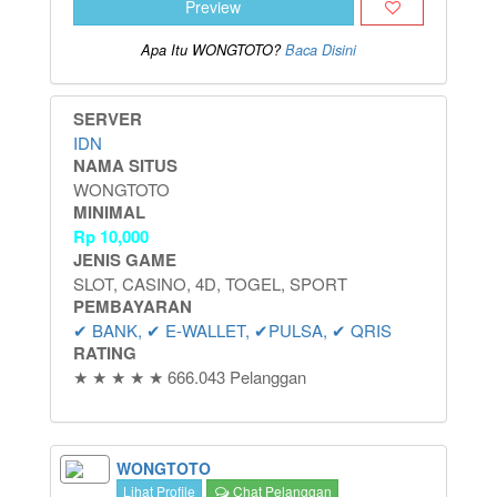
Preview
Apa Itu WONGTOTO?
Baca Disini
SERVER
IDN
NAMA SITUS
WONGTOTO
MINIMAL
Rp
10,000
JENIS GAME
SLOT, CASINO, 4D, TOGEL, SPORT
PEMBAYARAN
✔ BANK, ✔ E-WALLET, ✔PULSA, ✔ QRIS
RATING
★ ★ ★ ★ ★ 666.043 Pelanggan
WONGTOTO
Lihat Profile
Chat Pelanggan