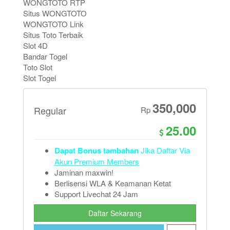
WONGTOTO RTP
Situs WONGTOTO
WONGTOTO Link
Situs Toto Terbaik
Slot 4D
Bandar Togel
Toto Slot
Slot Togel
350,000
Regular
Rp
25.00
Dapat Bonus tambahan
Jika Daftar Via
Akun Premium Members
Jaminan maxwin!
Berlisensi WLA & Keamanan Ketat
Support Livechat 24 Jam
Daftar Sekarang