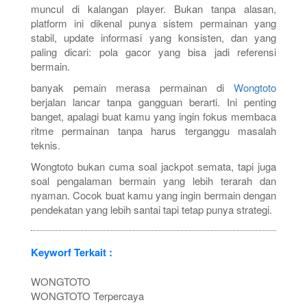
muncul di kalangan player. Bukan tanpa alasan,
platform ini dikenal punya sistem permainan yang
stabil, update informasi yang konsisten, dan yang
paling dicari: pola gacor yang bisa jadi referensi
bermain.
banyak pemain merasa permainan di
Wongtoto
berjalan lancar tanpa gangguan berarti. Ini penting
banget, apalagi buat kamu yang ingin fokus membaca
ritme permainan tanpa harus terganggu masalah
teknis.
Wongtoto bukan cuma soal jackpot semata, tapi juga
soal pengalaman bermain yang lebih terarah dan
nyaman. Cocok buat kamu yang ingin bermain dengan
pendekatan yang lebih santai tapi tetap punya strategi.
Keyworf Terkait :
WONGTOTO
WONGTOTO Terpercaya