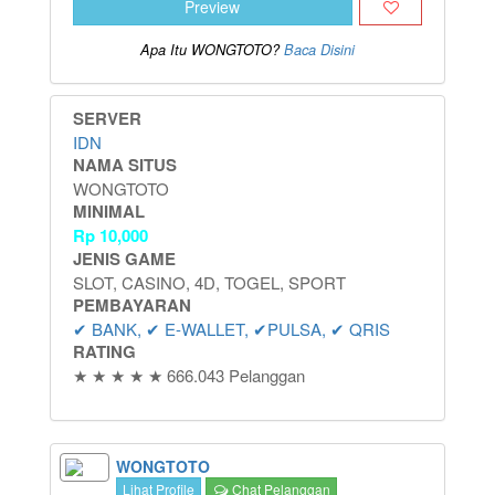
Preview
Apa Itu WONGTOTO?
Baca Disini
SERVER
IDN
NAMA SITUS
WONGTOTO
MINIMAL
Rp
10,000
JENIS GAME
SLOT, CASINO, 4D, TOGEL, SPORT
PEMBAYARAN
✔ BANK, ✔ E-WALLET, ✔PULSA, ✔ QRIS
RATING
★ ★ ★ ★ ★ 666.043 Pelanggan
WONGTOTO
Lihat Profile
Chat Pelanggan