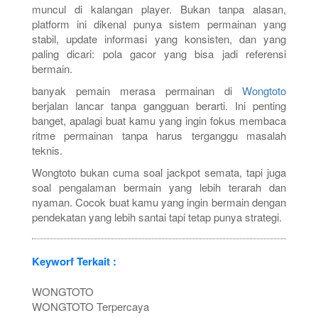
muncul di kalangan player. Bukan tanpa alasan,
platform ini dikenal punya sistem permainan yang
stabil, update informasi yang konsisten, dan yang
paling dicari: pola gacor yang bisa jadi referensi
bermain.
banyak pemain merasa permainan di
Wongtoto
berjalan lancar tanpa gangguan berarti. Ini penting
banget, apalagi buat kamu yang ingin fokus membaca
ritme permainan tanpa harus terganggu masalah
teknis.
Wongtoto bukan cuma soal jackpot semata, tapi juga
soal pengalaman bermain yang lebih terarah dan
nyaman. Cocok buat kamu yang ingin bermain dengan
pendekatan yang lebih santai tapi tetap punya strategi.
Keyworf Terkait :
WONGTOTO
WONGTOTO Terpercaya