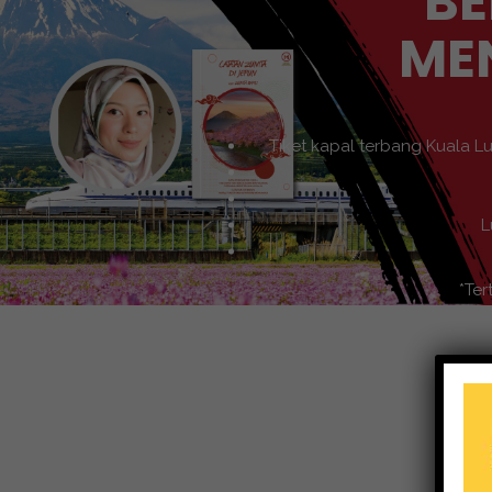
BE
ME
Tiket kapal terbang Kuala L
L
*Ter