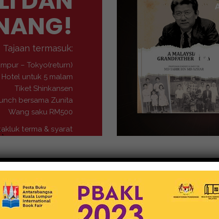
LI DAN
NANG!
M
Tajaan termasuk:
umpur – Tokyo(return)
Hotel untuk 5 malam
Tiket Shinkansen
unch bersama Zunita
Wang saku RM500
takluk terma & syarat
Buku-Buku
MEDIA NUSANTARA