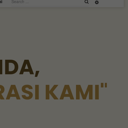
i
N
D
A
,
R
A
S
I
K
A
M
I
"