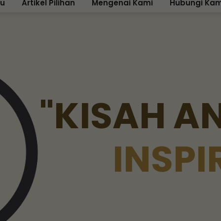
ku
Artikel Pilihan
Mengenai Kami
Hubungi Kam
"
K
I
S
A
H
A
I
N
S
P
I