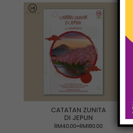
CATATAN ZUNITA
DI JEPUN
RM
40.00
RM
180.00
–