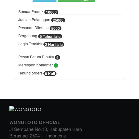
Semua Produk
10000
Jumlah Pelanggan
25000
Pesanan Diterima
5000
Bergabung
5 Tahun lalu
Login Terakhir
2 Hari lalu
Pesan Belum Dibuka
9
Merespon Komentar
-
Refund orders
0 Kali
WONGTOTO OFFICIAL
Jl Sembahe No.18, Kabupaten Karo
Berastagi
25041
-
Indonesia