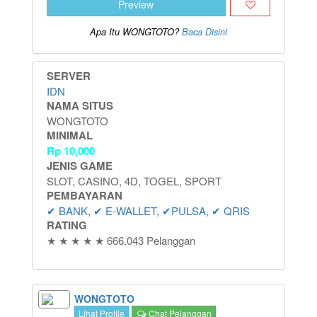
Preview
Apa Itu WONGTOTO?
Baca Disini
SERVER
IDN
NAMA SITUS
WONGTOTO
MINIMAL
Rp
10,000
JENIS GAME
SLOT, CASINO, 4D, TOGEL, SPORT
PEMBAYARAN
✔ BANK, ✔ E-WALLET, ✔PULSA, ✔ QRIS
RATING
★ ★ ★ ★ ★ 666.043 Pelanggan
WONGTOTO
Lihat Profile
Chat Pelanggan