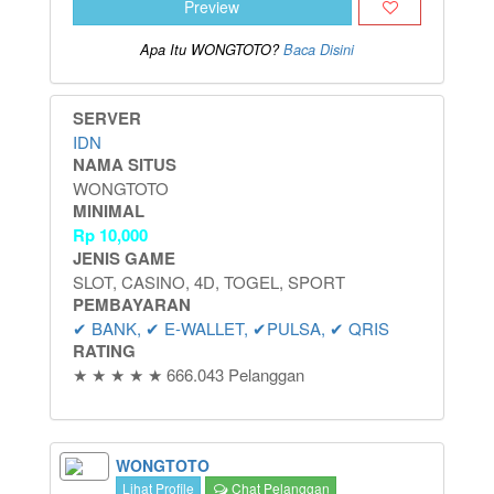
Preview
Apa Itu WONGTOTO?
Baca Disini
SERVER
IDN
NAMA SITUS
WONGTOTO
MINIMAL
Rp
10,000
JENIS GAME
SLOT, CASINO, 4D, TOGEL, SPORT
PEMBAYARAN
✔ BANK, ✔ E-WALLET, ✔PULSA, ✔ QRIS
RATING
★ ★ ★ ★ ★ 666.043 Pelanggan
WONGTOTO
Lihat Profile
Chat Pelanggan