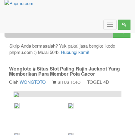
>
Wongtoto # Situs Slot Paling Rajin Jackpot Yang
Memberikan Para Member Pola Gacor
Toggle
navigation
Skrip Anda bermasalah? Yuk pakai jasa bengkel kode
phpmu.com :) Mulai 50rb.
Hubungi kami!
Wongtoto # Situs Slot Paling Rajin Jackpot Yang
Memberikan Para Member Pola Gacor
Oleh
WONGTOTO
TOGEL 4D
SITUS TOTO