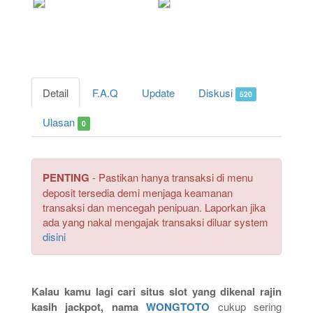
Detail
F.A.Q
Update
Diskusi
520
Ulasan
0
PENTING
- Pastikan hanya transaksi di menu
deposit tersedia demi menjaga keamanan
transaksi dan mencegah penipuan. Laporkan jika
ada yang nakal mengajak transaksi diluar system
disini
Kalau kamu lagi cari situs slot yang dikenal rajin
kasih jackpot, nama
WONGTOTO
cukup sering