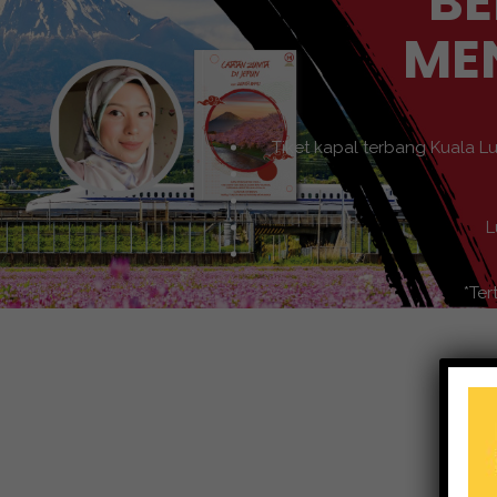
BE
ME
Tiket kapal terbang Kuala L
L
*Ter