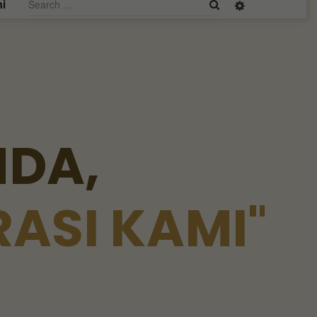
i
N
D
A
,
R
A
S
I
K
A
M
I
"