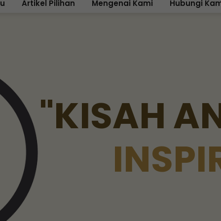
ku
Artikel Pilihan
Mengenai Kami
Hubungi Kam
"
K
I
S
A
H
A
I
N
S
P
I