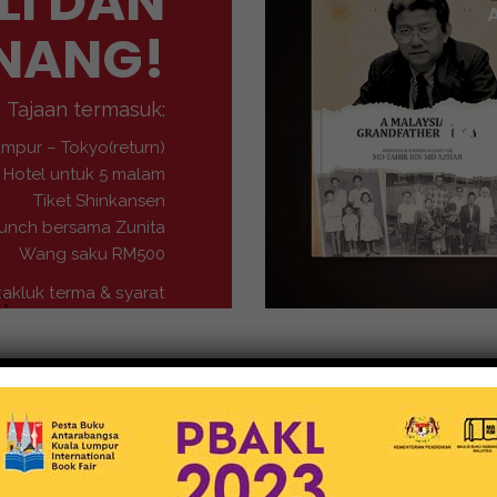
LI DAN
NANG!
M
Tajaan termasuk:
umpur – Tokyo(return)
Hotel untuk 5 malam
Tiket Shinkansen
unch bersama Zunita
Wang saku RM500
takluk terma & syarat
Buku-Buku
MEDIA NUSANTARA