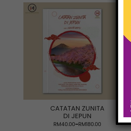
CATATAN ZUNITA
DI JEPUN
RM
40.00
RM
180.00
–