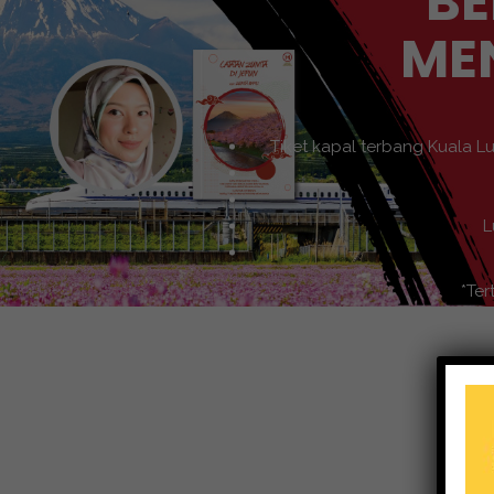
BE
ME
Tiket kapal terbang Kuala L
L
*Ter