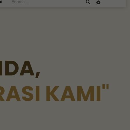
i
N
D
A
,
R
A
S
I
K
A
M
I
"