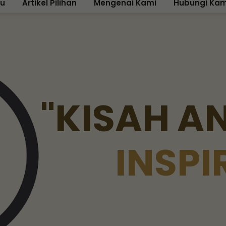
ku
Artikel Pilihan
Mengenai Kami
Hubungi Kam
"
K
I
S
A
H
A
I
N
S
P
I