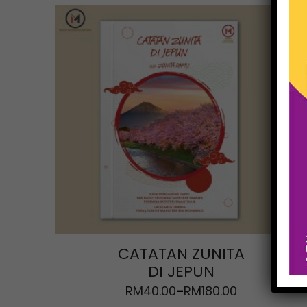
CATATAN ZUNITA
DI JEPUN
RM
40.00
RM
180.00
–