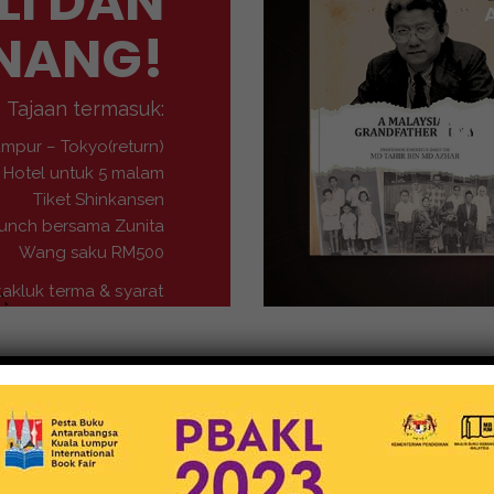
LI DAN
NANG!
M
Tajaan termasuk:
umpur – Tokyo(return)
Hotel untuk 5 malam
Tiket Shinkansen
unch bersama Zunita
Wang saku RM500
takluk terma & syarat
Buku-Buku
MEDIA NUSANTARA