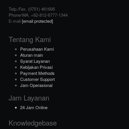
Telp./Fax.
(0751) 461695
Phone/WA.
+62-812-6777-1344
E-mail
[email protected]
Tentang Kami
Perusahaan Kami
Aturan main
Syarat Layanan
Kebijakan Privasi
Payment Methods
Customer Support
Jam Operasional
Jam Layanan
24 Jam Online
Knowledgebase