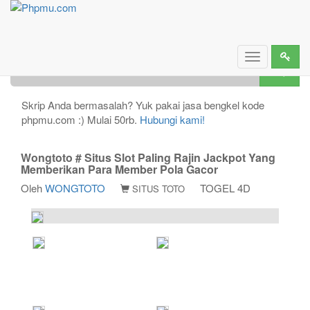
>
Wongtoto # Situs Slot Paling Rajin Jackpot Yang
Memberikan Para Member Pola Gacor
Toggle
navigation
Skrip Anda bermasalah? Yuk pakai jasa bengkel kode
phpmu.com :) Mulai 50rb.
Hubungi kami!
Wongtoto # Situs Slot Paling Rajin Jackpot Yang
Memberikan Para Member Pola Gacor
Oleh
WONGTOTO
TOGEL 4D
SITUS TOTO