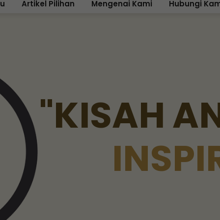
ku
Artikel Pilihan
Mengenai Kami
Hubungi Kam
"
K
I
S
A
H
A
I
N
S
P
I