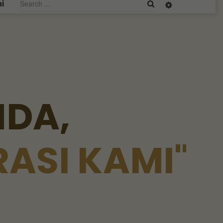
i
N
D
A
,
R
A
S
I
K
A
M
I
"