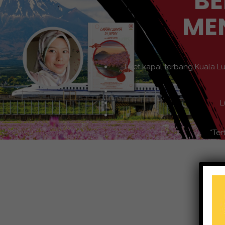
BE
ME
Tiket kapal terbang Kuala L
L
*Ter