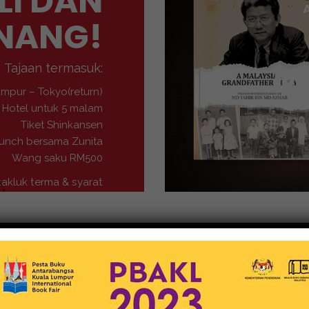
LI DAN
NANG!
M
Tajaan termasuk:
umpur – Tokyo(return)
Hotel untuk 5 malam
Tiket Shinkansen
unch bersama Zunita
Wang saku RM500
takluk terma & syarat
Buku-Buku
MEDIA NUSANTARA