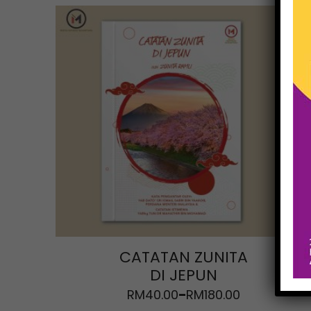
CATATAN ZUNITA
DI JEPUN
RM
40.00
RM
180.00
–