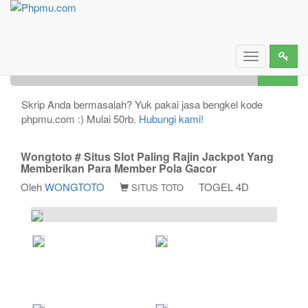
>
Wongtoto # Situs Slot Paling Rajin Jackpot Yang
Memberikan Para Member Pola Gacor
Toggle
navigation
Skrip Anda bermasalah? Yuk pakai jasa bengkel kode
phpmu.com :) Mulai 50rb.
Hubungi kami!
Wongtoto # Situs Slot Paling Rajin Jackpot Yang
Memberikan Para Member Pola Gacor
Oleh
WONGTOTO
TOGEL 4D
SITUS TOTO