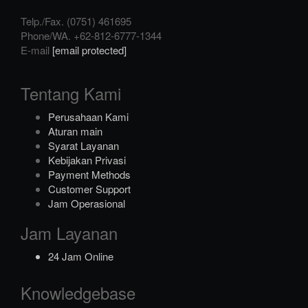
Telp./Fax.
(0751) 461695
Phone/WA.
+62-812-6777-1344
E-mail
[email protected]
Tentang Kami
Perusahaan Kami
Aturan main
Syarat Layanan
Kebijakan Privasi
Payment Methods
Customer Support
Jam Operasional
Jam Layanan
24 Jam Online
Knowledgebase