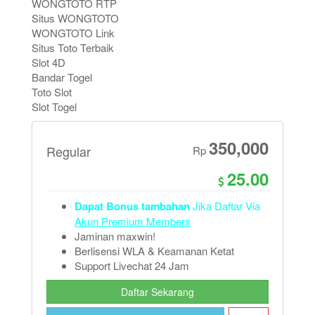
WONGTOTO RTP
Situs WONGTOTO
WONGTOTO Link
Situs Toto Terbaik
Slot 4D
Bandar Togel
Toto Slot
Slot Togel
350,000
Regular
Rp
25.00
Dapat Bonus tambahan
Jika Daftar Via
Akun Premium Members
Jaminan maxwin!
Berlisensi WLA & Keamanan Ketat
Support Livechat 24 Jam
Daftar Sekarang