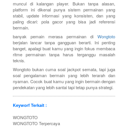
muncul di kalangan player. Bukan tanpa alasan,
platform ini dikenal punya sistem permainan yang
stabil, update informasi yang konsisten, dan yang
paling dicari: pola gacor yang bisa jadi referensi
bermain.
banyak pemain merasa permainan di
Wongtoto
berjalan lancar tanpa gangguan berarti. Ini penting
banget, apalagi buat kamu yang ingin fokus membaca
ritme permainan tanpa harus terganggu masalah
teknis.
Wongtoto bukan cuma soal jackpot semata, tapi juga
soal pengalaman bermain yang lebih terarah dan
nyaman. Cocok buat kamu yang ingin bermain dengan
pendekatan yang lebih santai tapi tetap punya strategi.
Keyworf Terkait :
WONGTOTO
WONGTOTO Terpercaya