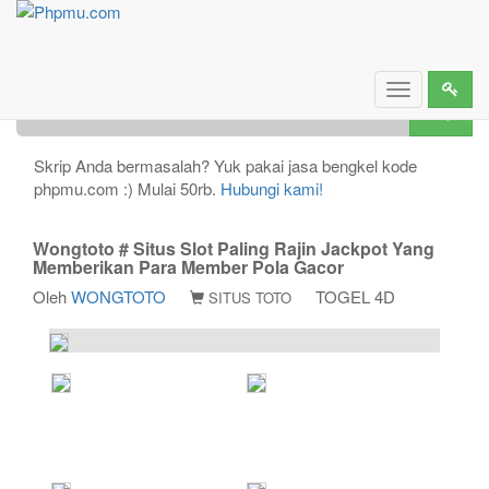
>
Wongtoto # Situs Slot Paling Rajin Jackpot Yang
Memberikan Para Member Pola Gacor
Toggle
navigation
Skrip Anda bermasalah? Yuk pakai jasa bengkel kode
phpmu.com :) Mulai 50rb.
Hubungi kami!
Wongtoto # Situs Slot Paling Rajin Jackpot Yang
Memberikan Para Member Pola Gacor
Oleh
WONGTOTO
TOGEL 4D
SITUS TOTO