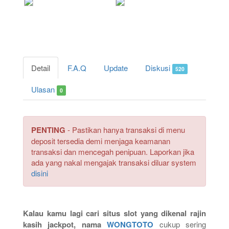
Detail
F.A.Q
Update
Diskusi
520
Ulasan
0
PENTING
- Pastikan hanya transaksi di menu
deposit tersedia demi menjaga keamanan
transaksi dan mencegah penipuan. Laporkan jika
ada yang nakal mengajak transaksi diluar system
disini
Kalau kamu lagi cari situs slot yang dikenal rajin
kasih jackpot, nama
WONGTOTO
cukup sering