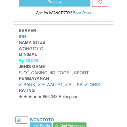
Preview
Apa Itu WONGTOTO?
Baca Disini
SERVER
IDN
NAMA SITUS
WONGTOTO
MINIMAL
Rp
10,000
JENIS GAME
SLOT, CASINO, 4D, TOGEL, SPORT
PEMBAYARAN
✔ BANK, ✔ E-WALLET, ✔PULSA, ✔ QRIS
RATING
★ ★ ★ ★ ★ 666.043 Pelanggan
WONGTOTO
Lihat Profile
Chat Pelanggan