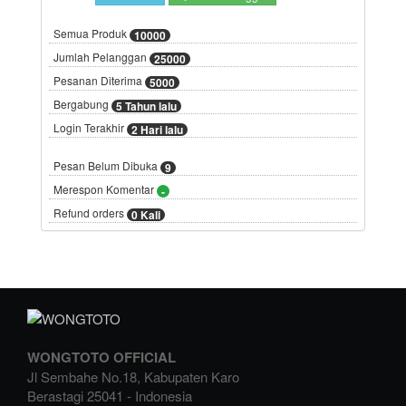
Semua Produk
10000
Jumlah Pelanggan
25000
Pesanan Diterima
5000
Bergabung
5 Tahun lalu
Login Terakhir
2 Hari lalu
Pesan Belum Dibuka
9
Merespon Komentar
-
Refund orders
0 Kali
WONGTOTO OFFICIAL
Jl Sembahe No.18, Kabupaten Karo
Berastagi
25041
-
Indonesia