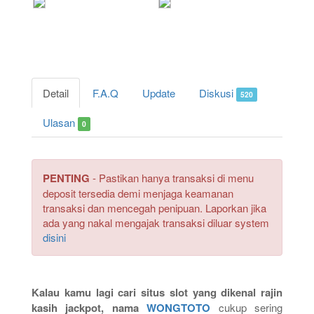
Detail
F.A.Q
Update
Diskusi
520
Ulasan
0
PENTING
- Pastikan hanya transaksi di menu
deposit tersedia demi menjaga keamanan
transaksi dan mencegah penipuan. Laporkan jika
ada yang nakal mengajak transaksi diluar system
disini
Kalau kamu lagi cari situs slot yang dikenal rajin
kasih jackpot, nama
WONGTOTO
cukup sering