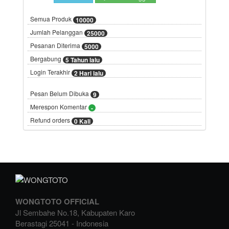
Semua Produk
10000
Jumlah Pelanggan
25000
Pesanan Diterima
5000
Bergabung
5 Tahun lalu
Login Terakhir
2 Hari lalu
Pesan Belum Dibuka
9
Merespon Komentar
-
Refund orders
0 Kali
WONGTOTO OFFICIAL
Jl Sembahe No.18, Kabupaten Karo
Berastagi
25041
-
Indonesia