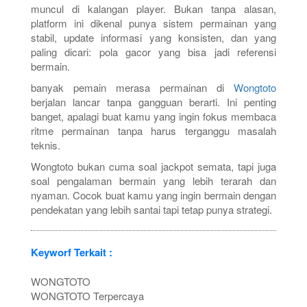
muncul di kalangan player. Bukan tanpa alasan,
platform ini dikenal punya sistem permainan yang
stabil, update informasi yang konsisten, dan yang
paling dicari: pola gacor yang bisa jadi referensi
bermain.
banyak pemain merasa permainan di
Wongtoto
berjalan lancar tanpa gangguan berarti. Ini penting
banget, apalagi buat kamu yang ingin fokus membaca
ritme permainan tanpa harus terganggu masalah
teknis.
Wongtoto bukan cuma soal jackpot semata, tapi juga
soal pengalaman bermain yang lebih terarah dan
nyaman. Cocok buat kamu yang ingin bermain dengan
pendekatan yang lebih santai tapi tetap punya strategi.
Keyworf Terkait :
WONGTOTO
WONGTOTO Terpercaya