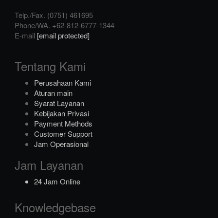
Telp./Fax.
(0751) 461695
Phone/WA.
+62-812-6777-1344
E-mail
[email protected]
Tentang Kami
Perusahaan Kami
Aturan main
Syarat Layanan
Kebijakan Privasi
Payment Methods
Customer Support
Jam Operasional
Jam Layanan
24 Jam Online
Knowledgebase