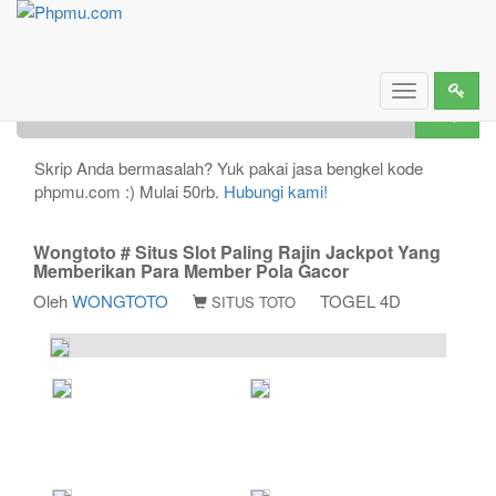
>
Wongtoto # Situs Slot Paling Rajin Jackpot Yang
Memberikan Para Member Pola Gacor
Toggle
navigation
Skrip Anda bermasalah? Yuk pakai jasa bengkel kode
phpmu.com :) Mulai 50rb.
Hubungi kami!
Wongtoto # Situs Slot Paling Rajin Jackpot Yang
Memberikan Para Member Pola Gacor
Oleh
WONGTOTO
TOGEL 4D
SITUS TOTO