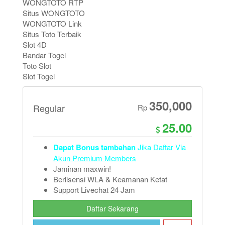
WONGTOTO RTP
Situs WONGTOTO
WONGTOTO Link
Situs Toto Terbaik
Slot 4D
Bandar Togel
Toto Slot
Slot Togel
350,000
Regular
Rp
25.00
Dapat Bonus tambahan
Jika Daftar Via
Akun Premium Members
Jaminan maxwin!
Berlisensi WLA & Keamanan Ketat
Support Livechat 24 Jam
Daftar Sekarang