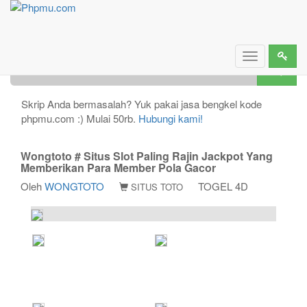
>
Wongtoto # Situs Slot Paling Rajin Jackpot Yang
Memberikan Para Member Pola Gacor
Toggle
navigation
Skrip Anda bermasalah? Yuk pakai jasa bengkel kode
phpmu.com :) Mulai 50rb.
Hubungi kami!
Wongtoto # Situs Slot Paling Rajin Jackpot Yang
Memberikan Para Member Pola Gacor
Oleh
WONGTOTO
TOGEL 4D
SITUS TOTO