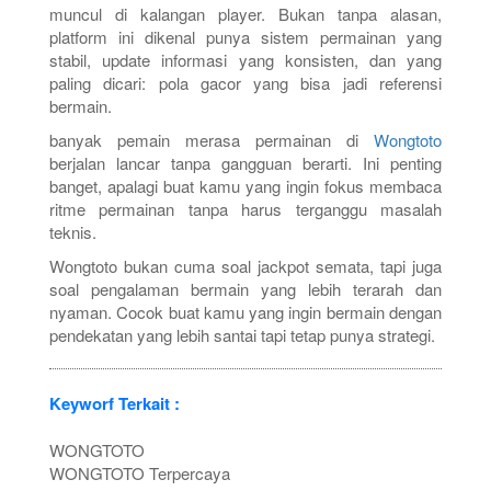
muncul di kalangan player. Bukan tanpa alasan,
platform ini dikenal punya sistem permainan yang
stabil, update informasi yang konsisten, dan yang
paling dicari: pola gacor yang bisa jadi referensi
bermain.
banyak pemain merasa permainan di
Wongtoto
berjalan lancar tanpa gangguan berarti. Ini penting
banget, apalagi buat kamu yang ingin fokus membaca
ritme permainan tanpa harus terganggu masalah
teknis.
Wongtoto bukan cuma soal jackpot semata, tapi juga
soal pengalaman bermain yang lebih terarah dan
nyaman. Cocok buat kamu yang ingin bermain dengan
pendekatan yang lebih santai tapi tetap punya strategi.
Keyworf Terkait :
WONGTOTO
WONGTOTO Terpercaya