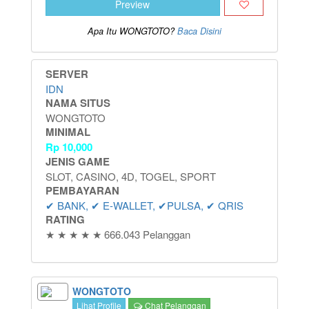
Preview
Apa Itu WONGTOTO?
Baca Disini
SERVER
IDN
NAMA SITUS
WONGTOTO
MINIMAL
Rp
10,000
JENIS GAME
SLOT, CASINO, 4D, TOGEL, SPORT
PEMBAYARAN
✔ BANK, ✔ E-WALLET, ✔PULSA, ✔ QRIS
RATING
★ ★ ★ ★ ★ 666.043 Pelanggan
WONGTOTO
Lihat Profile
Chat Pelanggan