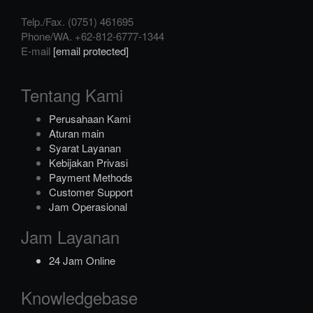
Telp./Fax.
(0751) 461695
Phone/WA.
+62-812-6777-1344
E-mail
[email protected]
Tentang Kami
Perusahaan Kami
Aturan main
Syarat Layanan
Kebijakan Privasi
Payment Methods
Customer Support
Jam Operasional
Jam Layanan
24 Jam Online
Knowledgebase