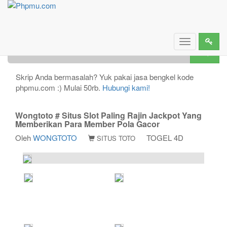
>
Wongtoto # Situs Slot Paling Rajin Jackpot Yang
Memberikan Para Member Pola Gacor
Toggle
navigation
Skrip Anda bermasalah? Yuk pakai jasa bengkel kode
phpmu.com :) Mulai 50rb.
Hubungi kami!
Wongtoto # Situs Slot Paling Rajin Jackpot Yang
Memberikan Para Member Pola Gacor
Oleh
WONGTOTO
TOGEL 4D
SITUS TOTO