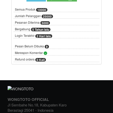
Semua Produk
10000
Jumlah Pelanggan
25000
Pesanan Diterima
5000
Bergabung
5 Tahun lalu
Login Terakhir
2 Hari lalu
Pesan Belum Dibuka
9
Merespon Komentar
-
Refund orders
0 Kali
WONGTOTO OFFICIAL
Jl Sembahe No.18, Kabupaten Karo
Berastagi
25041
-
Indonesia