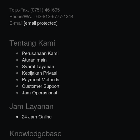
Telp./Fax.
(0751) 461695
Phone/WA.
+62-812-6777-1344
E-mail
[email protected]
Tentang Kami
Perusahaan Kami
Aturan main
Syarat Layanan
Kebijakan Privasi
Payment Methods
Customer Support
Jam Operasional
Jam Layanan
24 Jam Online
Knowledgebase