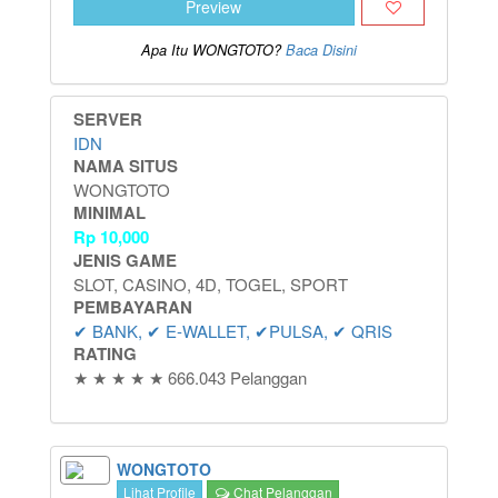
Preview
Apa Itu WONGTOTO?
Baca Disini
SERVER
IDN
NAMA SITUS
WONGTOTO
MINIMAL
Rp
10,000
JENIS GAME
SLOT, CASINO, 4D, TOGEL, SPORT
PEMBAYARAN
✔ BANK, ✔ E-WALLET, ✔PULSA, ✔ QRIS
RATING
★ ★ ★ ★ ★ 666.043 Pelanggan
WONGTOTO
Lihat Profile
Chat Pelanggan