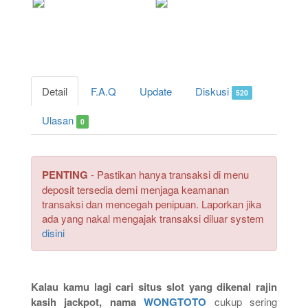
Detail
F.A.Q
Update
Diskusi
520
Ulasan
0
PENTING
- Pastikan hanya transaksi di menu
deposit tersedia demi menjaga keamanan
transaksi dan mencegah penipuan. Laporkan jika
ada yang nakal mengajak transaksi diluar system
disini
Kalau kamu lagi cari situs slot yang dikenal rajin
kasih jackpot, nama
WONGTOTO
cukup sering