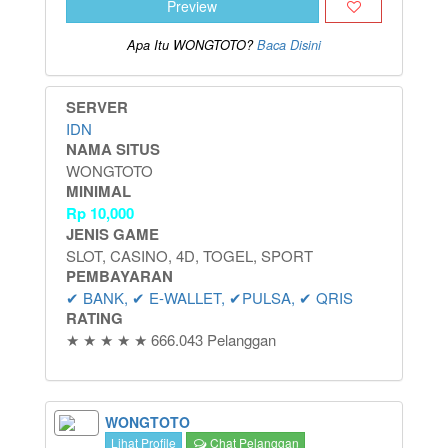
Preview
Apa Itu WONGTOTO?
Baca Disini
SERVER
IDN
NAMA SITUS
WONGTOTO
MINIMAL
Rp
10,000
JENIS GAME
SLOT, CASINO, 4D, TOGEL, SPORT
PEMBAYARAN
✔ BANK, ✔ E-WALLET, ✔PULSA, ✔ QRIS
RATING
★ ★ ★ ★ ★ 666.043 Pelanggan
WONGTOTO
Lihat Profile
Chat Pelanggan