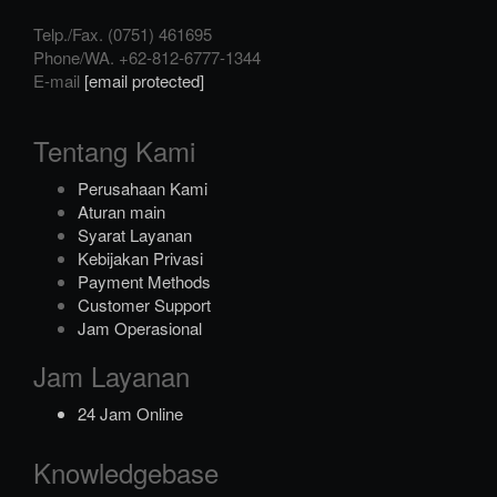
Telp./Fax.
(0751) 461695
Phone/WA.
+62-812-6777-1344
E-mail
[email protected]
Tentang Kami
Perusahaan Kami
Aturan main
Syarat Layanan
Kebijakan Privasi
Payment Methods
Customer Support
Jam Operasional
Jam Layanan
24 Jam Online
Knowledgebase