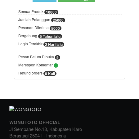
Semua Produk
10000
Jumlah Pelanggan
25000
Pesanan Diterima
5000
Bergabung
5 Tahun lalu
Login Terakhir
2 Hari lalu
Pesan Belum Dibuka
9
Merespon Komentar
-
Refund orders
0 Kali
WONGTOTO OFFICIAL
Jl Sembahe No.18, Kabupaten Karo
Berastagi
25041
-
Indonesia