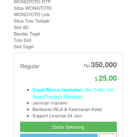
WONGTOTO RTP
Situs WONGTOTO
WONGTOTO Link
Situs Toto Terbaik
Slot 4D
Bandar Togel
Toto Slot
Slot Togel
350,000
Regular
Rp
25.00
Dapat Bonus tambahan
Jika Daftar Via
Akun Premium Members
Jaminan maxwin!
Berlisensi WLA & Keamanan Ketat
Support Livechat 24 Jam
Daftar Sekarang