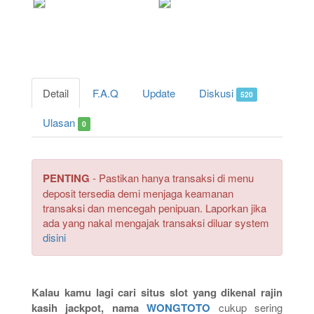
Detail
F.A.Q
Update
Diskusi
520
Ulasan
0
PENTING
- Pastikan hanya transaksi di menu
deposit tersedia demi menjaga keamanan
transaksi dan mencegah penipuan. Laporkan jika
ada yang nakal mengajak transaksi diluar system
disini
Kalau kamu lagi cari situs slot yang dikenal rajin
kasih jackpot, nama
WONGTOTO
cukup sering