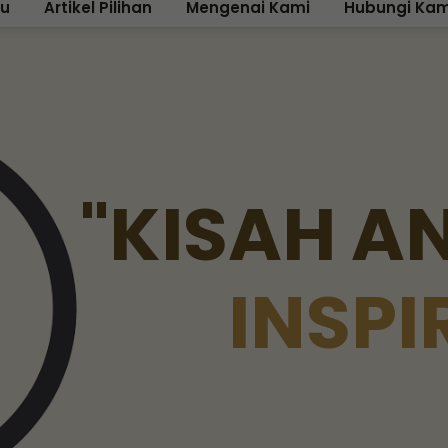
ku
Artikel Pilihan
Mengenai Kami
Hubungi Kam
"
K
I
S
A
H
A
I
N
S
P
I