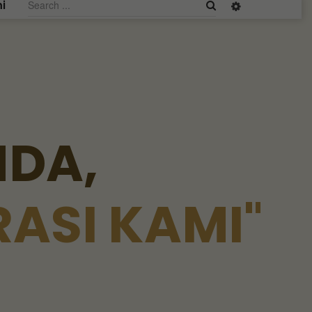
i
N
D
A
,
R
A
S
I
K
A
M
I
"