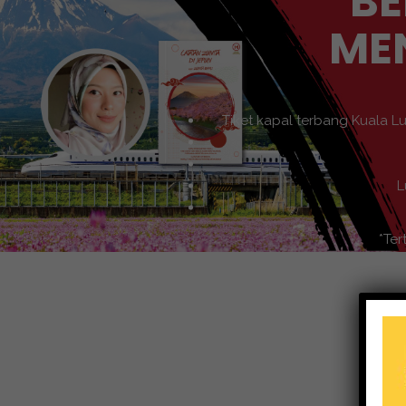
BE
ME
Tiket kapal terbang Kuala L
L
*Ter