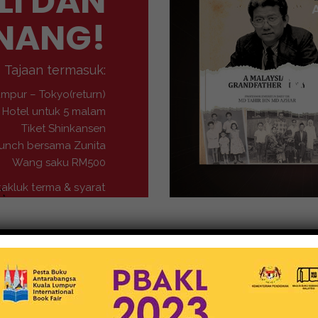
LI DAN
NANG!
M
Tajaan termasuk:
umpur – Tokyo(return)
Hotel untuk 5 malam
Tiket Shinkansen
unch bersama Zunita
Wang saku RM500
takluk terma & syarat
Buku-Buku
MEDIA NUSANTARA