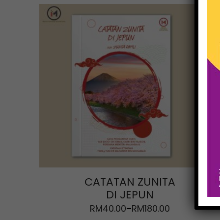
CATATAN ZUNITA
DI JEPUN
RM
40.00
RM
180.00
–