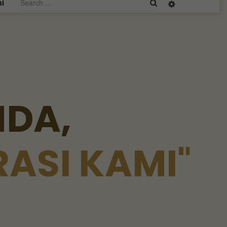
i
N
D
A
,
R
A
S
I
K
A
M
I
"