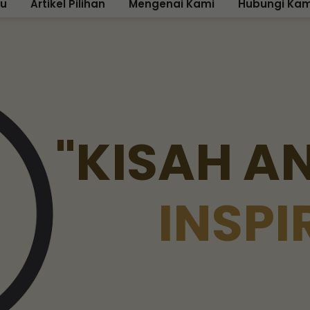
ku
Artikel Pilihan
Mengenai Kami
Hubungi Kam
"
K
I
S
A
H
A
I
N
S
P
I