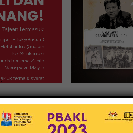
LI DAN
NANG!
M
Tajaan termasuk:
umpur – Tokyo(return)
Hotel untuk 5 malam
Tiket Shinkansen
unch bersama Zunita
Wang saku RM500
takluk terma & syarat
Buku-Buku
MEDIA NUSANTARA