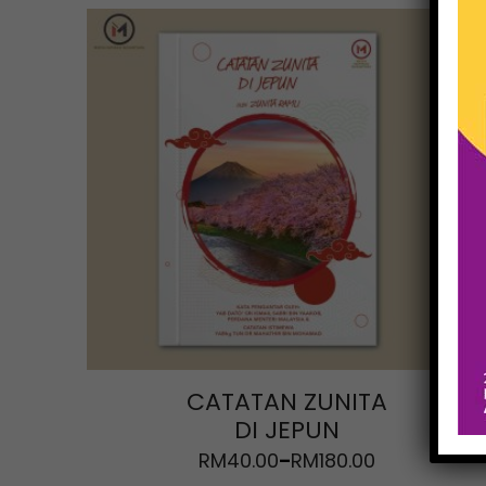
CATATAN ZUNITA
DI JEPUN
RM
40.00
RM
180.00
–