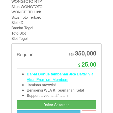
WONGTOTO RTP
Situs WONGTOTO
WONGTOTO Link
Situs Toto Terbaik
Slot 4D
Bandar Togel
Toto Slot
Slot Togel
350,000
Regular
Rp
25.00
Dapat Bonus tambahan
Jika Daftar Via
Akun Premium Members
Jaminan maxwin!
Berlisensi WLA & Keamanan Ketat
Support Livechat 24 Jam
Daftar Sekarang