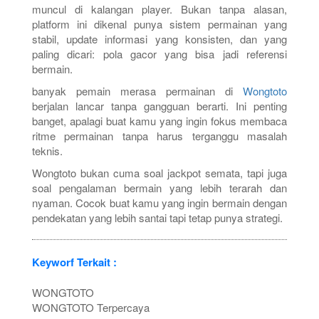
muncul di kalangan player. Bukan tanpa alasan,
platform ini dikenal punya sistem permainan yang
stabil, update informasi yang konsisten, dan yang
paling dicari: pola gacor yang bisa jadi referensi
bermain.
banyak pemain merasa permainan di
Wongtoto
berjalan lancar tanpa gangguan berarti. Ini penting
banget, apalagi buat kamu yang ingin fokus membaca
ritme permainan tanpa harus terganggu masalah
teknis.
Wongtoto bukan cuma soal jackpot semata, tapi juga
soal pengalaman bermain yang lebih terarah dan
nyaman. Cocok buat kamu yang ingin bermain dengan
pendekatan yang lebih santai tapi tetap punya strategi.
Keyworf Terkait :
WONGTOTO
WONGTOTO Terpercaya