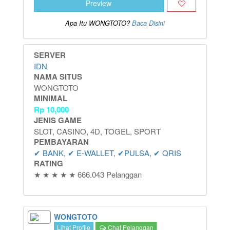
Preview
Apa Itu WONGTOTO?
Baca Disini
SERVER
IDN
NAMA SITUS
WONGTOTO
MINIMAL
Rp
10,000
JENIS GAME
SLOT, CASINO, 4D, TOGEL, SPORT
PEMBAYARAN
✔ BANK, ✔ E-WALLET, ✔PULSA, ✔ QRIS
RATING
★ ★ ★ ★ ★ 666.043 Pelanggan
WONGTOTO
Lihat Profile
Chat Pelanggan