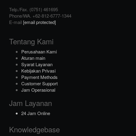
Telp./Fax.
(0751) 461695
Phone/WA.
+62-812-6777-1344
E-mail
[email protected]
Tentang Kami
Perusahaan Kami
Aturan main
Syarat Layanan
Kebijakan Privasi
Payment Methods
Customer Support
Jam Operasional
Jam Layanan
24 Jam Online
Knowledgebase