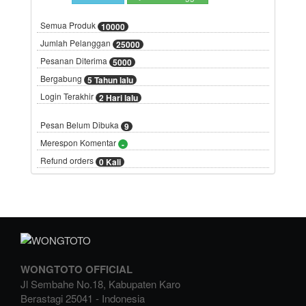
Semua Produk
10000
Jumlah Pelanggan
25000
Pesanan Diterima
5000
Bergabung
5 Tahun lalu
Login Terakhir
2 Hari lalu
Pesan Belum Dibuka
9
Merespon Komentar
-
Refund orders
0 Kali
WONGTOTO OFFICIAL
Jl Sembahe No.18, Kabupaten Karo
Berastagi
25041
-
Indonesia