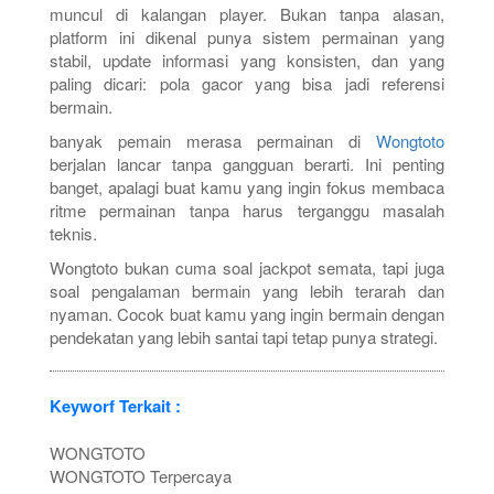
muncul di kalangan player. Bukan tanpa alasan,
platform ini dikenal punya sistem permainan yang
stabil, update informasi yang konsisten, dan yang
paling dicari: pola gacor yang bisa jadi referensi
bermain.
banyak pemain merasa permainan di
Wongtoto
berjalan lancar tanpa gangguan berarti. Ini penting
banget, apalagi buat kamu yang ingin fokus membaca
ritme permainan tanpa harus terganggu masalah
teknis.
Wongtoto bukan cuma soal jackpot semata, tapi juga
soal pengalaman bermain yang lebih terarah dan
nyaman. Cocok buat kamu yang ingin bermain dengan
pendekatan yang lebih santai tapi tetap punya strategi.
Keyworf Terkait :
WONGTOTO
WONGTOTO Terpercaya