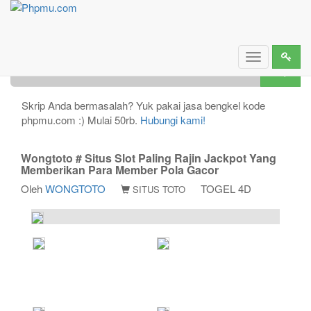
>
Wongtoto # Situs Slot Paling Rajin Jackpot Yang
Memberikan Para Member Pola Gacor
Toggle
navigation
Skrip Anda bermasalah? Yuk pakai jasa bengkel kode
phpmu.com :) Mulai 50rb.
Hubungi kami!
Wongtoto # Situs Slot Paling Rajin Jackpot Yang
Memberikan Para Member Pola Gacor
Oleh
WONGTOTO
TOGEL 4D
SITUS TOTO