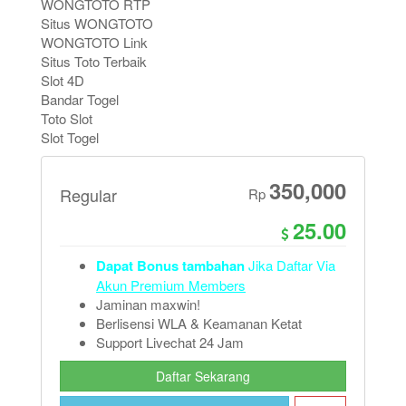
WONGTOTO RTP
Situs WONGTOTO
WONGTOTO Link
Situs Toto Terbaik
Slot 4D
Bandar Togel
Toto Slot
Slot Togel
350,000
Regular
Rp
25.00
Dapat Bonus tambahan
Jika Daftar Via
Akun Premium Members
Jaminan maxwin!
Berlisensi WLA & Keamanan Ketat
Support Livechat 24 Jam
Daftar Sekarang