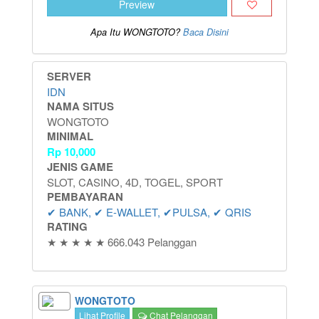
Preview
Apa Itu WONGTOTO?
Baca Disini
SERVER
IDN
NAMA SITUS
WONGTOTO
MINIMAL
Rp
10,000
JENIS GAME
SLOT, CASINO, 4D, TOGEL, SPORT
PEMBAYARAN
✔ BANK, ✔ E-WALLET, ✔PULSA, ✔ QRIS
RATING
★ ★ ★ ★ ★ 666.043 Pelanggan
WONGTOTO
Lihat Profile
Chat Pelanggan