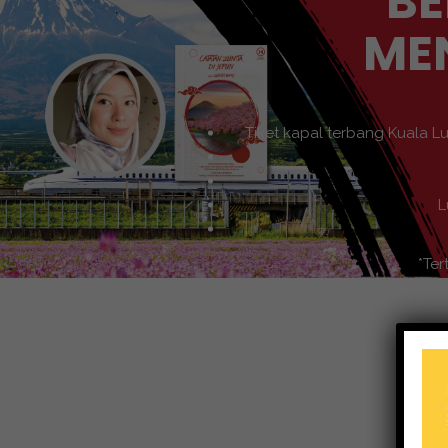
BE
ME
Tiket kapal terbang Kuala L
L
*Ter