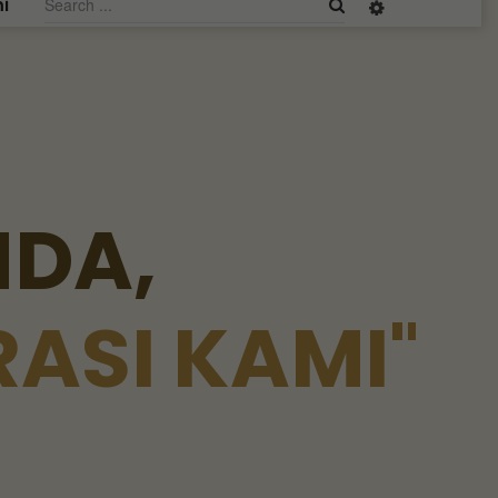
i
N
D
A
,
R
A
S
I
K
A
M
I
"