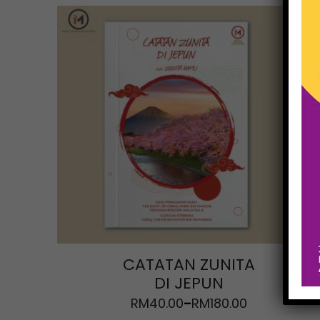
CATATAN ZUNITA
DI JEPUN
RM
40.00
RM
180.00
–