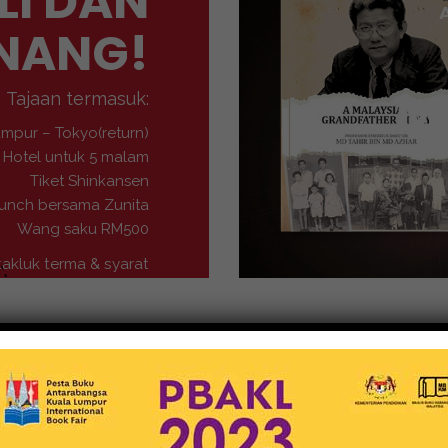
LI DAN
NANG!
M
Tajaan termasuk:
umpur – Tokyo(return)
Hotel untuk 5 malam
Tiket Shinkansen
unch bersama Zunita
Wang saku RM500
takluk terma & syarat
Buku-Buku
MEDIA NUSANTARA