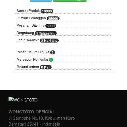
Semua Produk
10000
Jumlah Pelanggan
25000
Pesanan Diterima
5000
Bergabung
5 Tahun lalu
Login Terakhir
2 Hari lalu
Pesan Belum Dibuka
9
Merespon Komentar
-
Refund orders
0 Kali
WONGTOTO OFFICIAL
Jl Sembahe No.18, Kabupaten Karo
Berastagi
25041
-
Indonesia