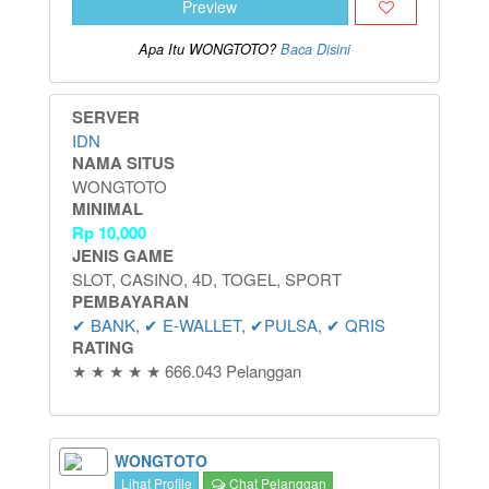
Preview
Apa Itu WONGTOTO?
Baca Disini
SERVER
IDN
NAMA SITUS
WONGTOTO
MINIMAL
Rp
10,000
JENIS GAME
SLOT, CASINO, 4D, TOGEL, SPORT
PEMBAYARAN
✔ BANK, ✔ E-WALLET, ✔PULSA, ✔ QRIS
RATING
★ ★ ★ ★ ★ 666.043 Pelanggan
WONGTOTO
Lihat Profile
Chat Pelanggan