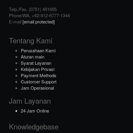
Telp./Fax.
(0751) 461695
Phone/WA.
+62-812-6777-1344
E-mail
[email protected]
Tentang Kami
Perusahaan Kami
Aturan main
Syarat Layanan
Kebijakan Privasi
Payment Methods
Customer Support
Jam Operasional
Jam Layanan
24 Jam Online
Knowledgebase