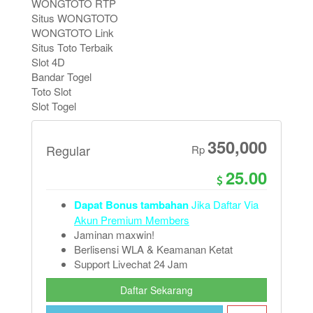
WONGTOTO RTP
Situs WONGTOTO
WONGTOTO Link
Situs Toto Terbaik
Slot 4D
Bandar Togel
Toto Slot
Slot Togel
350,000
Regular
Rp
25.00
Dapat Bonus tambahan
Jika Daftar Via
Akun Premium Members
Jaminan maxwin!
Berlisensi WLA & Keamanan Ketat
Support Livechat 24 Jam
Daftar Sekarang