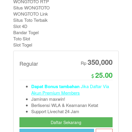
WONGTOTO RTP
Situs WONGTOTO
WONGTOTO Link
Situs Toto Terbaik
Slot 4D
Bandar Togel
Toto Slot
Slot Togel
350,000
Regular
Rp
25.00
Dapat Bonus tambahan
Jika Daftar Via
Akun Premium Members
Jaminan maxwin!
Berlisensi WLA & Keamanan Ketat
Support Livechat 24 Jam
Daftar Sekarang