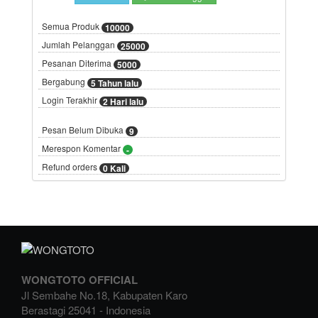
Semua Produk
10000
Jumlah Pelanggan
25000
Pesanan Diterima
5000
Bergabung
5 Tahun lalu
Login Terakhir
2 Hari lalu
Pesan Belum Dibuka
9
Merespon Komentar
-
Refund orders
0 Kali
WONGTOTO OFFICIAL
Jl Sembahe No.18, Kabupaten Karo
Berastagi
25041
-
Indonesia