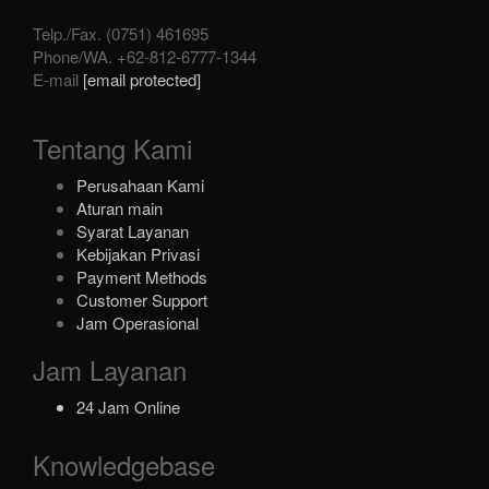
Telp./Fax.
(0751) 461695
Phone/WA.
+62-812-6777-1344
E-mail
[email protected]
Tentang Kami
Perusahaan Kami
Aturan main
Syarat Layanan
Kebijakan Privasi
Payment Methods
Customer Support
Jam Operasional
Jam Layanan
24 Jam Online
Knowledgebase