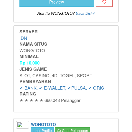
Preview
Apa Itu WONGTOTO?
Baca Disini
SERVER
IDN
NAMA SITUS
WONGTOTO
MINIMAL
Rp
10,000
JENIS GAME
SLOT, CASINO, 4D, TOGEL, SPORT
PEMBAYARAN
✔ BANK, ✔ E-WALLET, ✔PULSA, ✔ QRIS
RATING
★ ★ ★ ★ ★ 666.043 Pelanggan
WONGTOTO
Lihat Profile
Chat Pelanggan