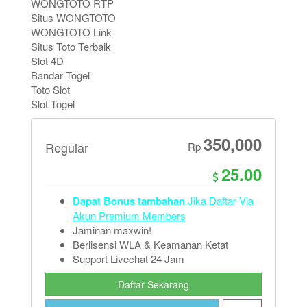
WONGTOTO RTP
Situs WONGTOTO
WONGTOTO Link
Situs Toto Terbaik
Slot 4D
Bandar Togel
Toto Slot
Slot Togel
350,000
Regular
Rp
25.00
Dapat Bonus tambahan
Jika Daftar Via
Akun Premium Members
Jaminan maxwin!
Berlisensi WLA & Keamanan Ketat
Support Livechat 24 Jam
Daftar Sekarang