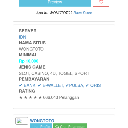
Preview
Apa Itu WONGTOTO?
Baca Disini
SERVER
IDN
NAMA SITUS
WONGTOTO
MINIMAL
Rp
10,000
JENIS GAME
SLOT, CASINO, 4D, TOGEL, SPORT
PEMBAYARAN
✔ BANK, ✔ E-WALLET, ✔PULSA, ✔ QRIS
RATING
★ ★ ★ ★ ★ 666.043 Pelanggan
WONGTOTO
Lihat Profile
Chat Pelanggan