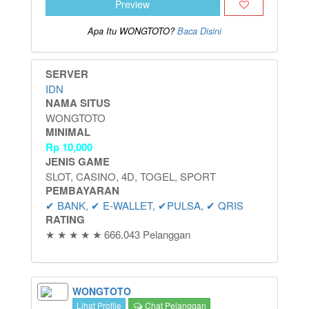
Preview
Apa Itu WONGTOTO?
Baca Disini
SERVER
IDN
NAMA SITUS
WONGTOTO
MINIMAL
Rp
10,000
JENIS GAME
SLOT, CASINO, 4D, TOGEL, SPORT
PEMBAYARAN
✔ BANK, ✔ E-WALLET, ✔PULSA, ✔ QRIS
RATING
★ ★ ★ ★ ★ 666.043 Pelanggan
WONGTOTO
Lihat Profile
Chat Pelanggan