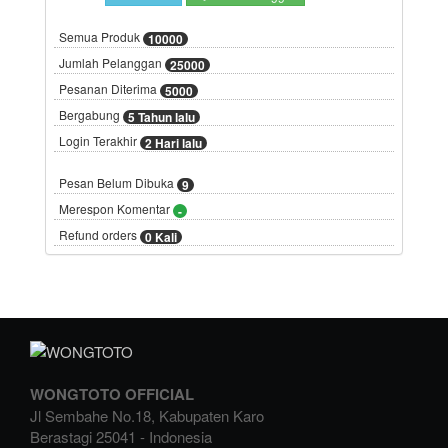
Semua Produk
10000
Jumlah Pelanggan
25000
Pesanan Diterima
5000
Bergabung
5 Tahun lalu
Login Terakhir
2 Hari lalu
Pesan Belum Dibuka
9
Merespon Komentar
-
Refund orders
0 Kali
WONGTOTO OFFICIAL
Jl Sembahe No.18, Kabupaten Karo
Berastagi
25041
-
Indonesia