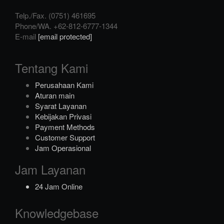
Telp./Fax.
(0751) 461695
Phone/WA.
+62-812-6777-1344
E-mail
[email protected]
Tentang Kami
Perusahaan Kami
Aturan main
Syarat Layanan
Kebijakan Privasi
Payment Methods
Customer Support
Jam Operasional
Jam Layanan
24 Jam Online
Knowledgebase