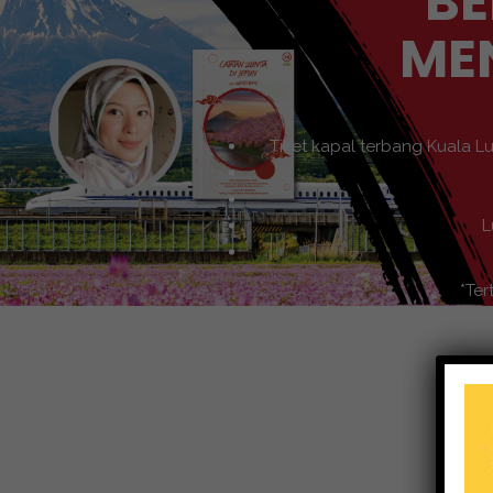
BE
ME
Tiket kapal terbang Kuala L
L
*Ter