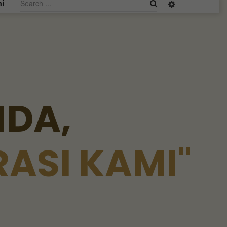
i
N
D
A
,
R
A
S
I
K
A
M
I
"