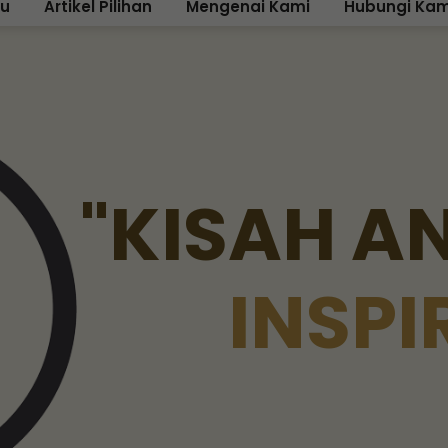
ku
Artikel Pilihan
Mengenai Kami
Hubungi Kam
"
K
I
S
A
H
A
I
N
S
P
I