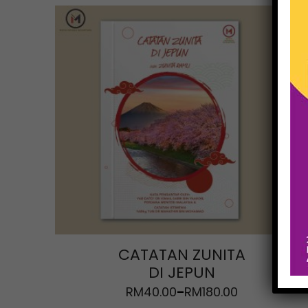
CATATAN ZUNITA
DI JEPUN
RM
40.00
RM
180.00
–