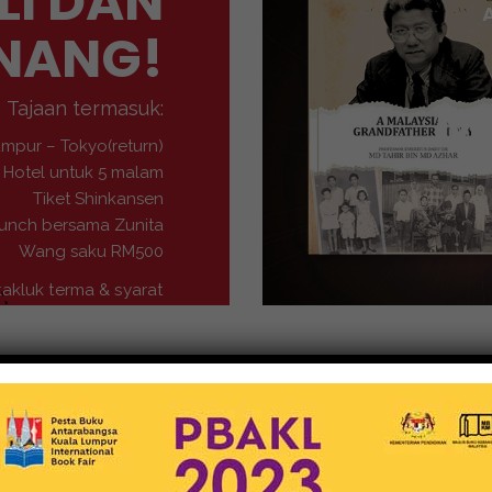
LI DAN
NANG!
M
Tajaan termasuk:
umpur – Tokyo(return)
Hotel untuk 5 malam
Tiket Shinkansen
unch bersama Zunita
Wang saku RM500
takluk terma & syarat
Buku-Buku
MEDIA NUSANTARA