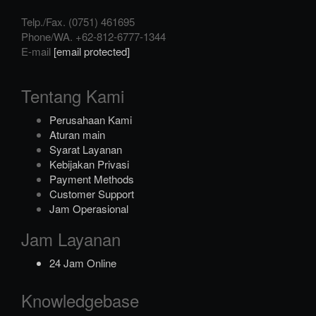
Telp./Fax.
(0751) 461695
Phone/WA.
+62-812-6777-1344
E-mail
[email protected]
Tentang Kami
Perusahaan Kami
Aturan main
Syarat Layanan
Kebijakan Privasi
Payment Methods
Customer Support
Jam Operasional
Jam Layanan
24 Jam Online
Knowledgebase