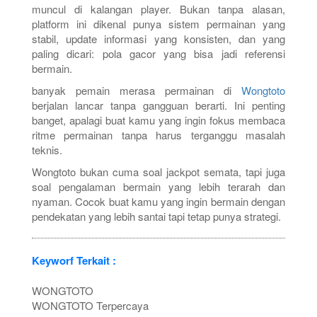
muncul di kalangan player. Bukan tanpa alasan,
platform ini dikenal punya sistem permainan yang
stabil, update informasi yang konsisten, dan yang
paling dicari: pola gacor yang bisa jadi referensi
bermain.
banyak pemain merasa permainan di
Wongtoto
berjalan lancar tanpa gangguan berarti. Ini penting
banget, apalagi buat kamu yang ingin fokus membaca
ritme permainan tanpa harus terganggu masalah
teknis.
Wongtoto bukan cuma soal jackpot semata, tapi juga
soal pengalaman bermain yang lebih terarah dan
nyaman. Cocok buat kamu yang ingin bermain dengan
pendekatan yang lebih santai tapi tetap punya strategi.
Keyworf Terkait :
WONGTOTO
WONGTOTO Terpercaya