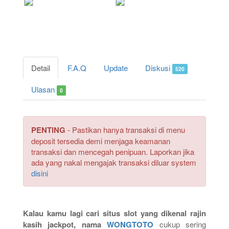
Detail
F.A.Q
Update
Diskusi
520
Ulasan
0
PENTING
- Pastikan hanya transaksi di menu
deposit tersedia demi menjaga keamanan
transaksi dan mencegah penipuan. Laporkan jika
ada yang nakal mengajak transaksi diluar system
disini
Kalau kamu lagi cari situs slot yang dikenal rajin
kasih jackpot, nama
WONGTOTO
cukup sering