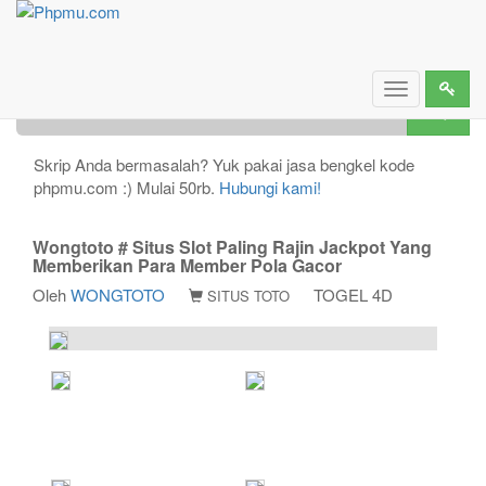
>
Wongtoto # Situs Slot Paling Rajin Jackpot Yang
Memberikan Para Member Pola Gacor
Toggle
navigation
Skrip Anda bermasalah? Yuk pakai jasa bengkel kode
phpmu.com :) Mulai 50rb.
Hubungi kami!
Wongtoto # Situs Slot Paling Rajin Jackpot Yang
Memberikan Para Member Pola Gacor
Oleh
WONGTOTO
TOGEL 4D
SITUS TOTO