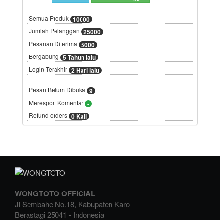
Semua Produk
10000
Jumlah Pelanggan
25000
Pesanan Diterima
5000
Bergabung
5 Tahun lalu
Login Terakhir
2 Hari lalu
Pesan Belum Dibuka
9
Merespon Komentar
-
Refund orders
0 Kali
WONGTOTO OFFICIAL
Jl Sembahe No.18, Kabupaten Karo
Berastagi
25041
-
Indonesia